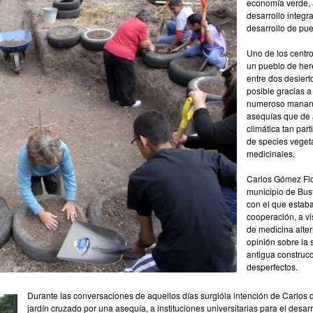
economía verde, a
desarrollo integr
desarrollo de pu
Uno de los centr
un pueblo de here
entre dos desier
posible gracias a
numeroso mananti
asequías que de a
climática tan part
de species veget
medicinales.
Carlos Gómez Flor
municipio de Bus
con el que estaba
cooperación, a vi
de medicina alter
opinión sobre la 
antigua construc
desperfectos.
Durante las conversaciones de aquellos días surgióla intención de Carlos 
jardín cruzado por una asequía, a instituciones universitarias para el desar