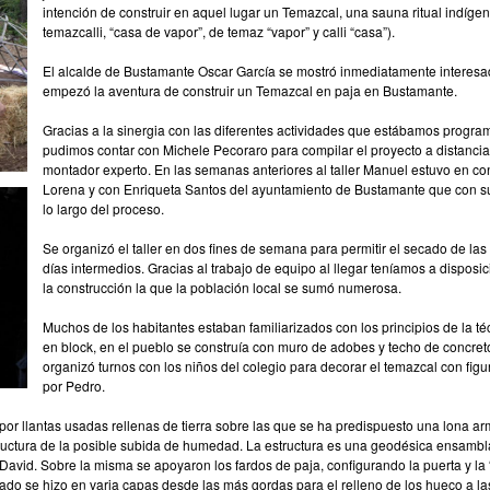
intención de construir en aquel lugar un Temazcal, una sauna ritual indíge
temazcalli, “casa de vapor”, de temaz “vapor” y calli “casa”).
El alcalde de Bustamante Oscar García se mostró inmediatamente interesado 
empezó la aventura de construir un Temazcal en paja en Bustamante.
Gracias a la sinergia con las diferentes actividades que estábamos program
pudimos contar con Michele Pecoraro para compilar el proyecto a distancia y
montador experto. En las semanas anteriores al taller Manuel estuvo en c
Lorena y con Enriqueta Santos del ayuntamiento de Bustamante que con s
lo largo del proceso.
Se organizó el taller en dos fines de semana para permitir el secado de la
días intermedios. Gracias al trabajo de equipo al llegar teníamos a disposi
la construcción la que la población local se sumó numerosa.
Muchos de los habitantes estaban familiarizados con los principios de la t
en block, en el pueblo se construía con muro de adobes y techo de concre
organizó turnos con los niños del colegio para decorar el temazcal con figu
por Pedro.
or llantas usadas rellenas de tierra sobre las que se ha predispuesto una lona a
structura de la posible subida de humedad. La estructura es una geodésica ensambla
David. Sobre la misma se apoyaron los fardos de paja, configurando la puerta y la
rrado se hizo en varia capas desde las más gordas para el relleno de los hueco a 