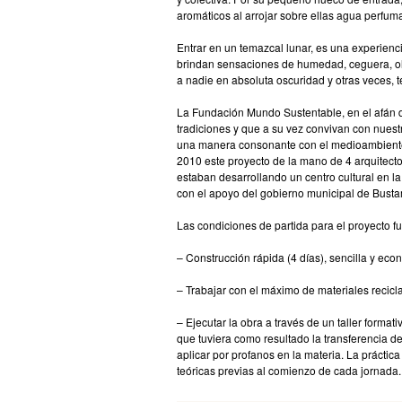
aromáticos al arrojar sobre ellas agua perfum
Entrar en un temazcal lunar, es una experiencia
brindan sensaciones de humedad, ceguera, olor
a nadie en absoluta oscuridad y otras veces,
La Fundación Mundo Sustentable, en el afán 
tradiciones y que a su vez convivan con nuest
una manera consonante con el medioambiente
2010 este proyecto de la mano de 4 arquitec
estaban desarrollando un centro cultural en la
con el apoyo del gobierno municipal de Bust
Las condiciones de partida para el proyecto f
– Construcción rápida (4 días), sencilla y eco
– Trabajar con el máximo de materiales recicla
– Ejecutar la obra a través de un taller formativ
que tuviera como resultado la transferencia de
aplicar por profanos en la materia. La prácti
teóricas previas al comienzo de cada jornada.