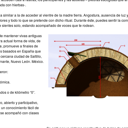
ada con hierbas-.
 similar a la de acceder al vientre de la madre tierra. Angostura, ausencia de luz y e
es y todo lo que se pretende con dicho ritual. Durante éste, puedes sentir la com
 te sientes solo, estando acompañado de voces que te rodean.
de mantener vivas antiguas
ra actual forma de vida, de
, promueve a finales de
tos basados en España que
 cercana ciudad de Saltillo,
amante, Nuevo León. México.
ueron:
nómica.
dos o de kilómetro “0”.
o, abierto y participativo,
 un conocimiento fácil de
ca se acompañó con clases