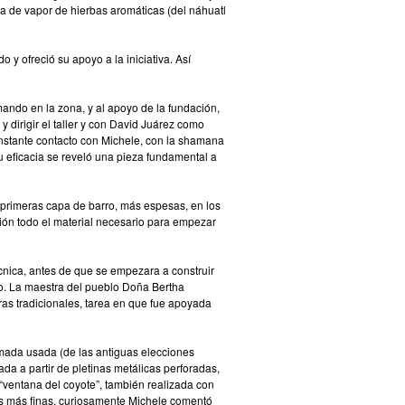
na de vapor de hierbas aromáticas (del náhuatl
y ofreció su apoyo a la iniciativa. Así
ando en la zona, y al apoyo de la fundación,
 dirigir el taller y con David Juárez como
onstante contacto con Michele, con la shamana
u eficacia
se reveló una pieza fundamental a
s primeras capa de barro, más espesas, en los
ción todo el material necesario para empezar
écnica, antes de que se empezara a construir
to. La maestra del pueblo Doña Bertha
ras tradicionales, tarea en que fue apoyada
rmada usada (de las antiguas elecciones
da a partir de pletinas metálicas perforadas,
 “ventana del coyote”, también realizada con
las más finas, curiosamente Michele comentó