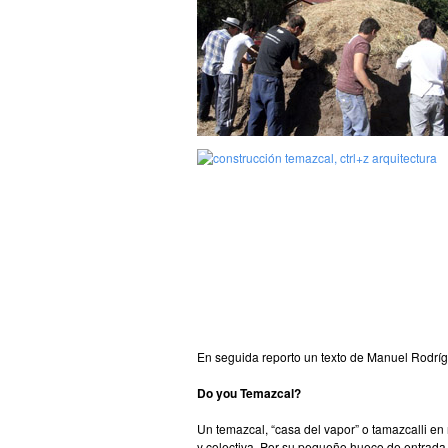
En seguida reporto un texto de Manuel Rodríg
Do you Temazcal?
Un temazcal, “casa del vapor” o tamazcalli e
y colectiva. Por su pequeño hueco de entrada, 