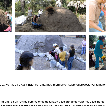
uez Peinado de Caja Esferica, para más información sobre el proyecto ver tambié
n náhualt, es un recinto semiesférico destinado a los baños de vapor que los ind
acceden casi a rastras, los participantes y las abuelas – piedras escogidas que al 