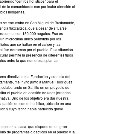
briendo “centros holísticos” para el
al de la comunidades con particular atención al
eblos indígenas.
os se encuentra en San Miguel de Bustamante,
ncia tlaxcalteca, que a pesar de situarse
tos cuenta con 180.000 nogales. Eso es
 un microclima único permitido por los
ales que se hallan en el cañón y las
llí se derraman por el pueblo. Esta situación
icular permite la presencia de diferentes tipos
ales entre la que numerosas plantas
es directivo de la Fundación y cronista del
tamante, me invitó junto a Manuel Rodríguez
 colaborando en Saltillo en un proyecto de
sitar el pueblo en ocasión de unas jornadas
nativa. Uno de los objetivo era dar nuestra
situación de centro holístico, ubicado en una
ción y cuyo techo había padecido grave
de ceder su casa, que dispone de un gran
rollo de programas didácticos en el pueblo y la