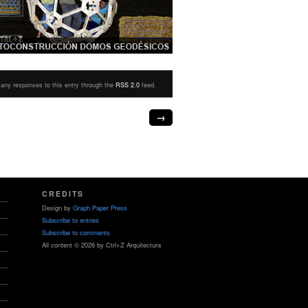
 any responses to this entry through the
RSS 2.0
feed.
→
CREDITS
Design by
Graph Paper Press
Subscribe to entries
Subscribe to comments
All content © 2026 by Ctrl+Z Arquitectura