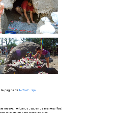
n la pagina de
NoSoloPaja
ígenas mesoamericanos usaban de manera ritual
rojo vivo sirven para crear vapores