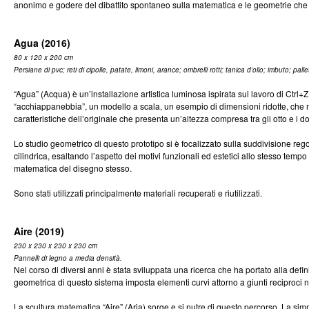
anonimo e godere del dibattito spontaneo sulla matematica e le geometrie ch
Agua (2016)
80 x 120 x 200 cm
Persiane di pvc; reti di cipolle, patate, limoni, arance; ombrelli rotti; tanica d’olio; imbuto; palle
“Agua” (Acqua) è un’installazione artistica luminosa ispirata sul lavoro di Ctrl+Z
“acchiappanebbia”, un modello a scala, un esempio di dimensioni ridotte, che m
caratteristiche dell’originale che presenta un’altezza compresa tra gli otto e i do
Lo studio geometrico di questo prototipo si è focalizzato sulla suddivisione rego
cilindrica, esaltando l’aspetto dei motivi funzionali ed estetici allo stesso tempo
matematica del disegno stesso.
Sono stati utilizzati principalmente materiali recuperati e riutilizzati.
Aire (2019)
230 x 230 x 230 x 230 cm
Pannelli di legno a media densità.
Nel corso di diversi anni è stata sviluppata una ricerca che ha portato alla defi
geometrica di questo sistema imposta elementi curvi attorno a giunti reciproci n
La scultura matematica “Aire” (Aria) sorge e si nutre di questo percorso. La simm