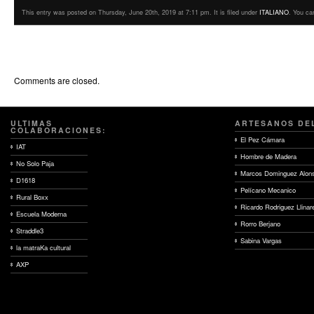
This entry was posted on Thursday, June 20th, 2019 at 7:11 pm. It is filed under
ITALIANO
. You ca
Comments are closed.
ULTIMAS
ARTESANOS DE
COLABORACIONES:
El Pez Cámara
IAT
Hombre de Madera
No Solo Paja
Marcos Dominguez Alon
D1618
Pelícano Mecanico
Rural Boxx
Ricardo Rodriguez Llinar
Escuela Moderna
Rorro Berjano
Straddle3
Sabina Vargas
la matraKa cultural
AXP