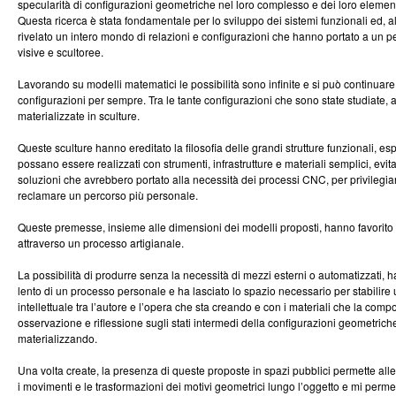
specularità di configurazioni geometriche nel loro complesso e dei loro elemen
Questa ricerca è stata fondamentale per lo sviluppo dei sistemi funzionali ed, a
rivelato un intero mondo di relazioni e configurazioni che hanno portato a un p
visive e scultoree.
Lavorando su modelli matematici le possibilità sono infinite e si può continuar
configurazioni per sempre. Tra le tante configurazioni che sono state studiate, 
materializzate in sculture.
Queste sculture hanno ereditato la filosofia delle grandi strutture funzionali, e
possano essere realizzati con strumenti, infrastrutture e materiali semplici, ev
soluzioni che avrebbero portato alla necessità dei processi CNC, per privilegiar
reclamare un percorso più personale.
Queste premesse, insieme alle dimensioni dei modelli proposti, hanno favorito 
attraverso un processo artigianale.
La possibilità di produrre senza la necessità di mezzi esterni o automatizzati, h
lento di un processo personale e ha lasciato lo spazio necessario per stabilire 
intellettuale tra l’autore e l’opera che sta creando e con i materiali che la com
osservazione e riflessione sugli stati intermedi della configurazioni geometriche
materializzando.
Una volta create, la presenza di queste proposte in spazi pubblici permette al
i movimenti e le trasformazioni dei motivi geometrici lungo l’oggetto e mi perm