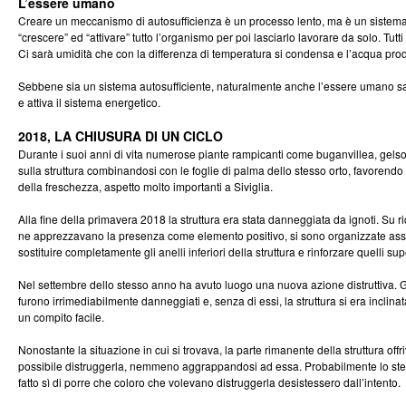
L’essere umano
Creare un meccanismo di autosufficienza è un processo lento, ma è un sistem
“crescere” ed “attivare” tutto l’organismo per poi lasciarlo lavorare da solo. Tut
Ci sarà umidità che con la differenza di temperatura si condensa e l’acqua prod
Sebbene sia un sistema autosufficiente, naturalmente anche l’essere umano sarà
e attiva il sistema energetico.
2018, LA CHIUSURA DI UN CICLO
Durante i suoi anni di vita numerose piante rampicanti come buganvillea, gelso
sulla struttura combinandosi con le foglie di palma dello stesso orto, favorendo
della freschezza, aspetto molto importanti a Siviglia.
Alla fine della primavera 2018 la struttura era stata danneggiata da ignoti. Su ric
ne apprezzavano la presenza come elemento positivo, si sono organizzate as
sostituire completamente gli anelli inferiori della struttura e rinforzare quelli sup
Nel settembre dello stesso anno ha avuto luogo una nuova azione distruttiva. Gli
furono irrimediabilmente danneggiati e, senza di essi, la struttura si era inclin
un compito facile.
Nonostante la situazione in cui si trovava, la parte rimanente della struttura off
possibile distruggerla, nemmeno aggrappandosi ad essa. Probabilmente lo stess
fatto sì di porre che coloro che volevano distruggerla desistessero dall’intento.