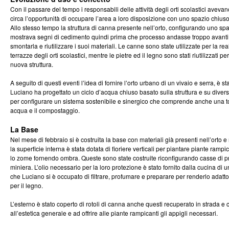
Con il passare del tempo i responsabili delle attività degli orti scolastici avev
circa l’opportunità di occupare l’area a loro disposizione con uno spazio chiuso
Allo stesso tempo la struttura di canna presente nell’orto, configurando uno sp
mostrava segni di cedimento quindi prima che processo andasse troppo avanti 
smontarla e riutilizzare i suoi materiali. Le canne sono state utilizzate per la re
terrazze degli orti scolastici, mentre le pietre ed il legno sono stati riutilizzati pe
nuova struttura.
A seguito di questi eventi l’idea di fornire l’orto urbano di un vivaio e serra, è st
Luciano ha progettato un ciclo d’acqua chiuso basato sulla struttura e su diver
per configurare un sistema sostenibile e sinergico che comprende anche una to
acqua e il compostaggio.
La Base
Nel mese di febbraio si è costruita la base con materiali già presenti nell’orto e
la superficie interna è stata dotata di fioriere verticali per piantare piante ramp
lo zome fornendo ombra. Queste sono state costruite riconfigurando casse di 
miniera. L’olio necessario per la loro protezione è stato fornito dalla cucina di u
che Luciano si è occupato di filtrare, profumare e preparare per renderlo adat
per il legno.
L’esterno è stato coperto di rotoli di canna anche questi recuperato in strada e
all’estetica generale e ad offrire alle piante rampicanti gli appigli necessari.