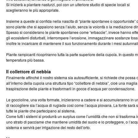
Si inizierà a piantare nasturzi, poi con un ulteriore studio di specie locali si
sceglieranno le più appropriate.
Insieme a queste si confida nella nascita di “piante spontanee o opportuniste” c
sono piante che si appaiono senza l’aiuto, senza la volontà o la mediazione d
Spesso si considerano le piante spontanee come “erbaccie”, invece hanno effetti 
gli ecosistemi disturbati, interrompere l’erosione, immagazzinare sostanze toss
inoltre le incaricare di mantenere il suo funzionamento durante i mesi autunnal
Piante rampicanti ricopriranno tutta la parte superiore della cupola. In questo 
temperatura più bassa.
Il collettore di nebbia
Finalmente affinché il nostro sistema sia autosufficiente, si richiede che pos
all’interno della cupola una struttura tipo “collettore di nebbia”, cioè una maglia
traspirazione delle piante e trasformarli in gocce d’acqua per condensazione.
Le goccioline, una volta formate, inizieranno a cadere e si accumuleranno in una 
di raccogliere sia l’acqua di rugiada così come l’acqua piovana. La fonte sarà 
tutte le piante che partecipano al sistema.
Come tutti i sistemi si produrrà un surplus come l’umidità che non si trasform
uno strato di pacciame che mantiene umidità del suolo e lo proteggere, o l’acqua
sistema e servirà per irrigazione del resto dell’orto.