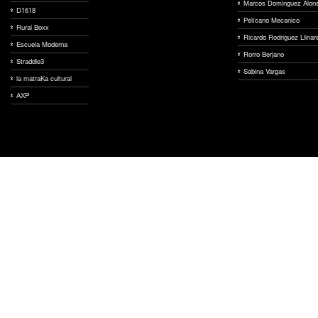
Marcos Dominguez Alon
D1618
Pelícano Mecanico
Rural Boxx
Ricardo Rodriguez Llinar
Escuela Moderna
Rorro Berjano
Straddle3
Sabina Vargas
la matraKa cultural
AXP