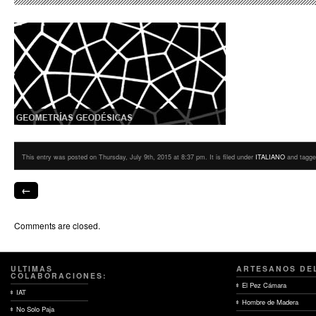
This entry was posted on Thursday, July 9th, 2015 at 8:37 pm. It is filed under
ITALIANO
and tagge
←
Comments are closed.
ULTIMAS
ARTESANOS DE
COLABORACIONES:
El Pez Cámara
IAT
Hombre de Madera
No Solo Paja