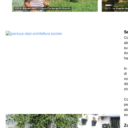
Se
Co
ab
su
An
ha
In
di
vo
Al
ch
Co
pe
ab
so
Z