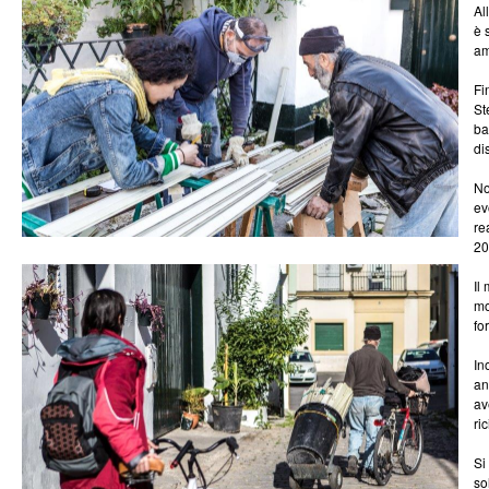
Al
è 
am
Fi
St
ba
di
No
ev
re
20
Il
mo
fo
In
an
av
ri
Si
so